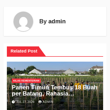
By
admin
Related Post
KILAS KEMENTERIAN
Panen Timun Tembus 18 Buah
per Batang, Rahasia
Kolaborasi Polbangtan
JUL 27, 2026
ADMIN
Kementan dan Industri