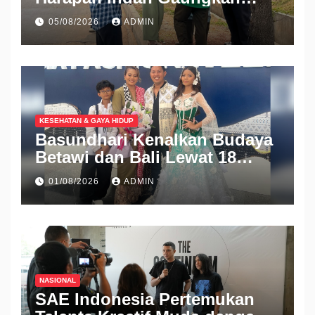
Semangat Berbagi
05/08/2026
ADMIN
KESEHATAN & GAYA HIDUP
Basundhari Kenalkan Budaya
Betawi dan Bali Lewat 18
Koleksi Ready to Wear di IFW
01/08/2026
ADMIN
2026
NASIONAL
SAE Indonesia Pertemukan