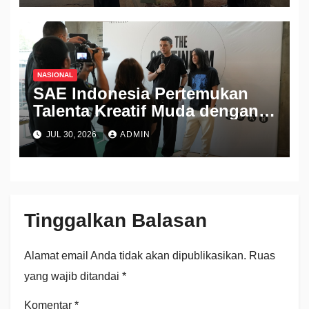
NASIONAL
SAE Indonesia Pertemukan
Talenta Kreatif Muda dengan
Industri Lewat Pameran THE
JUL 30, 2026
ADMIN
CONTINUUM 2026
Tinggalkan Balasan
Alamat email Anda tidak akan dipublikasikan.
Ruas
yang wajib ditandai
*
Komentar
*