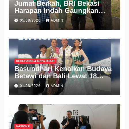
Jumat Berkah, BRI Bekasi
Harapan Indah Gaungkan
Semangat Berbagi
05/08/2026
ADMIN
KESEHATAN & GAYA HIDUP
Basundhari Kenalkan Budaya
Betawi dan Bali Lewat 18
Koleksi Ready to Wear di IFW
01/08/2026
ADMIN
2026
NASIONAL