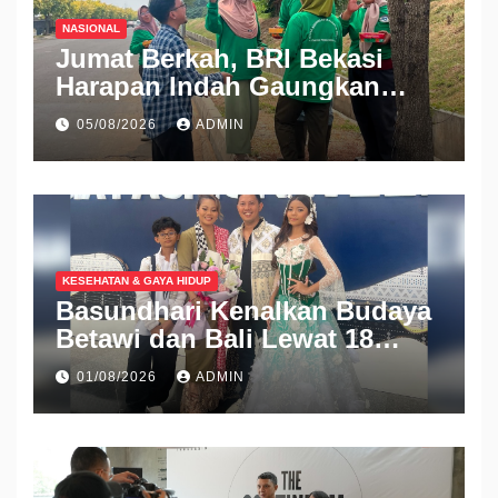
NASIONAL
Jumat Berkah, BRI Bekasi
Harapan Indah Gaungkan
Semangat Berbagi
05/08/2026
ADMIN
KESEHATAN & GAYA HIDUP
Basundhari Kenalkan Budaya
Betawi dan Bali Lewat 18
Koleksi Ready to Wear di IFW
01/08/2026
ADMIN
2026