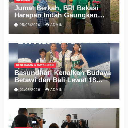
NASIONAL
Jumat Berkah, BRI Bekasi
Harapan Indah Gaungkan
Semangat Berbagi
05/08/2026
ADMIN
KESEHATAN & GAYA HIDUP
Basundhari Kenalkan Budaya
Betawi dan Bali Lewat 18
Koleksi Ready to Wear di IFW
01/08/2026
ADMIN
2026