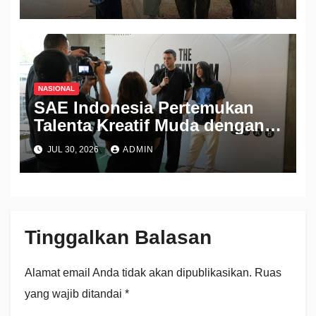
NASIONAL
SAE Indonesia Pertemukan
Talenta Kreatif Muda dengan
Industri Lewat Pameran THE
JUL 30, 2026
ADMIN
CONTINUUM 2026
Tinggalkan Balasan
Alamat email Anda tidak akan dipublikasikan.
Ruas
yang wajib ditandai
*