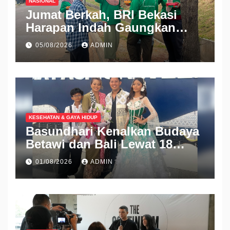
NASIONAL
Jumat Berkah, BRI Bekasi
Harapan Indah Gaungkan
Semangat Berbagi
05/08/2026
ADMIN
KESEHATAN & GAYA HIDUP
Basundhari Kenalkan Budaya
Betawi dan Bali Lewat 18
Koleksi Ready to Wear di IFW
01/08/2026
ADMIN
2026