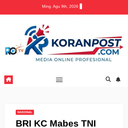
Skip
Ming. Agu 9th, 2026
to
content
NASIONAL
BRI KC Mabes TNI