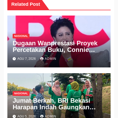
Related Post
NASIONAL
Dugaan Wanprestasi Proyek
Percetakan Buku, Connie
Rahakundini Bakrie Digugat
AGU 7, 2026
ADMIN
ke PN Cibinong
NASIONAL
Jumat Berkah, BRI Bekasi
Harapan Indah Gaungkan
Semangat Berbagi
AGU 5, 2026
ADMIN