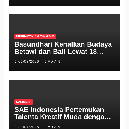
KESEHATAN & GAYA HIDUP
Basundhari Kenalkan Budaya
Betawi dan Bali Lewat 18
Koleksi Ready to Wear di IFW
01/08/2026
ADMIN
2026
NASIONAL
SAE Indonesia Pertemukan
Talenta Kreatif Muda dengan
Industri Lewat Pameran THE
30/07/2026
ADMIN