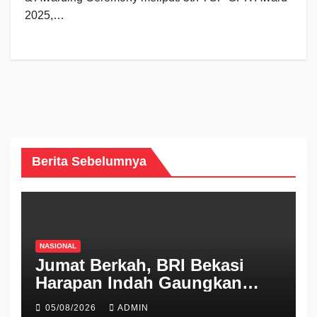
2025,…
Berita Sebelumnya
NASIONAL
Jumat Berkah, BRI Bekasi
Harapan Indah Gaungkan
Semangat Berbagi
05/08/2026
ADMIN