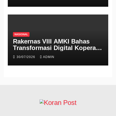
CONTINUUM 2026
NASIONAL
Rakernas VIII AMKI Bahas
Transformasi Digital Koperasi
dan Penguatan Ekonomi
30/07/2026
ADMIN
Kerakyatan