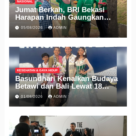
NASIONAL
Jumat Berkah, BRI Bekasi
Harapan Indah Gaungkan
Semangat Berbagi
05/08/2026
ADMIN
KESEHATAN & GAYA HIDUP
Basundhari Kenalkan Budaya
Betawi dan Bali Lewat 18
Koleksi Ready to Wear di IFW
01/08/2026
ADMIN
2026