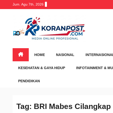
Skip
Jum. Agu 7th, 2026
to
content
HOME
NASIONAL
INTERNASIONA
KESEHATAN & GAYA HIDUP
INFOTAINMENT & MU
PENDIDIKAN
Tag:
BRI Mabes Cilangkap