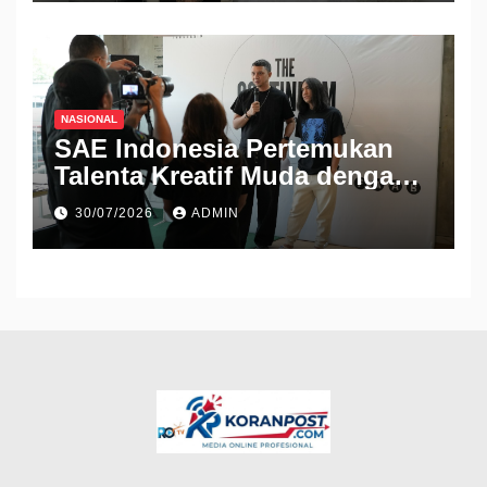
NASIONAL
SAE Indonesia Pertemukan
Talenta Kreatif Muda dengan
Industri Lewat Pameran THE
30/07/2026
ADMIN
CONTINUUM 2026