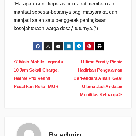
“Harapan kami, koperasi ini dapat memberikan
manfaat sebesar-besarnya bagi masyarakat dan
menjadi salah satu penggerak peningkatan
kesejahteraan warga desa,” tuturnya.(*)
Navigasi
Main Mobile Legends
Ultima Family Picnic
10 Jam Sekali Charge,
Hadirkan Pengalaman
pos
realme P4x Resmi
Berkendara Aman, Gear
Pecahkan Rekor MURI
Ultima Jadi Andalan
Mobilitas Keluarga
By
admin