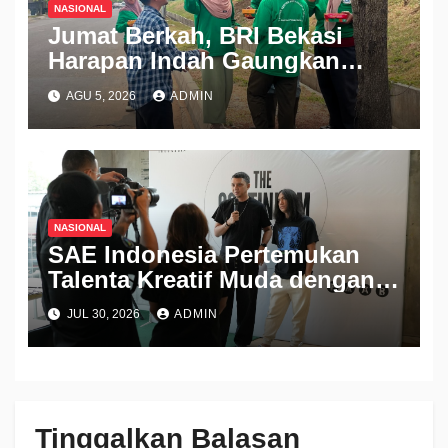
NASIONAL
Jumat Berkah, BRI Bekasi
Harapan Indah Gaungkan
Semangat Berbagi
AGU 5, 2026
ADMIN
NASIONAL
SAE Indonesia Pertemukan
Talenta Kreatif Muda dengan
Industri Lewat Pameran THE
JUL 30, 2026
ADMIN
CONTINUUM 2026
Tinggalkan Balasan