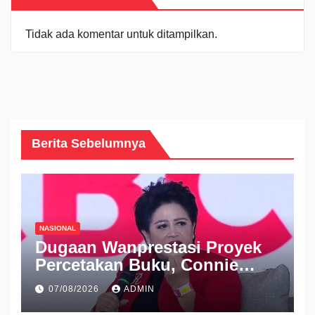
Tidak ada komentar untuk ditampilkan.
Berita Sebelumnya
NASIONAL
Dugaan Wanprestasi Proyek
Percetakan Buku, Connie
Rahakundini Bakrie Digugat
07/08/2026
ADMIN
ke PN Cibinong