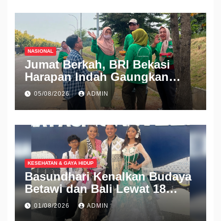
NASIONAL
Jumat Berkah, BRI Bekasi
Harapan Indah Gaungkan
Semangat Berbagi
05/08/2026
ADMIN
KESEHATAN & GAYA HIDUP
Basundhari Kenalkan Budaya
Betawi dan Bali Lewat 18
Koleksi Ready to Wear di IFW
01/08/2026
ADMIN
2026