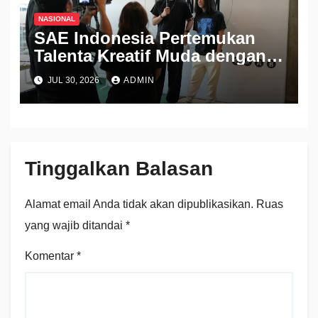
NASIONAL
SAE Indonesia Pertemukan
Talenta Kreatif Muda dengan
Industri Lewat Pameran THE
JUL 30, 2026
ADMIN
CONTINUUM 2026
Tinggalkan Balasan
Alamat email Anda tidak akan dipublikasikan.
Ruas
yang wajib ditandai
*
Komentar
*