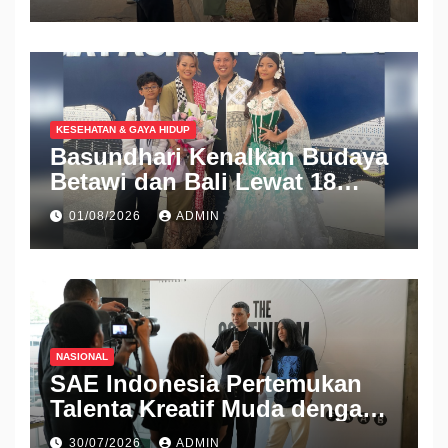
KESEHATAN & GAYA HIDUP
Basundhari Kenalkan Budaya
Betawi dan Bali Lewat 18
Koleksi Ready to Wear di IFW
01/08/2026
ADMIN
2026
NASIONAL
SAE Indonesia Pertemukan
Talenta Kreatif Muda dengan
Industri Lewat Pameran THE
30/07/2026
ADMIN