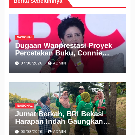
Berita Sebelumnya
NASIONAL
Dugaan Wanprestasi Proyek
Percetakan Buku, Connie
Rahakundini Bakrie Digugat
07/08/2026
ADMIN
ke PN Cibinong
NASIONAL
Jumat Berkah, BRI Bekasi
Harapan Indah Gaungkan
Semangat Berbagi
05/08/2026
ADMIN