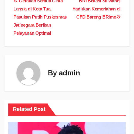
Navigasi
Gerakan Semua Cinta
BRI Bekasi Siliwangi
Lansia di Kota Tua,
Hadirkan Kemeriahan di
pos
Pasukan Putih Puskesmas
CFD Bareng BRImo
Jatinegara Berikan
Pelayanan Optimal
By
admin
Related Post