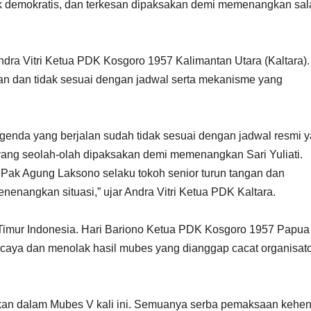
idak demokratis, dan terkesan dipaksakan demi memenangkan sa
dra Vitri Ketua PDK Kosgoro 1957 Kalimantan Utara (Kaltara).
an dan tidak sesuai dengan jadwal serta mekanisme yang
genda yang berjalan sudah tidak sesuai dengan jadwal resmi 
 yang seolah-olah dipaksakan demi memenangkan Sari Yuliati.
Pak Agung Laksono selaku tokoh senior turun tangan dan
enangkan situasi,” ujar Andra Vitri Ketua PDK Kaltara.
 Timur Indonesia. Hari Bariono Ketua PDK Kosgoro 1957 Papua
rcaya dan menolak hasil mubes yang dianggap cacat organisato
nkan dalam Mubes V kali ini. Semuanya serba pemaksaan kehe