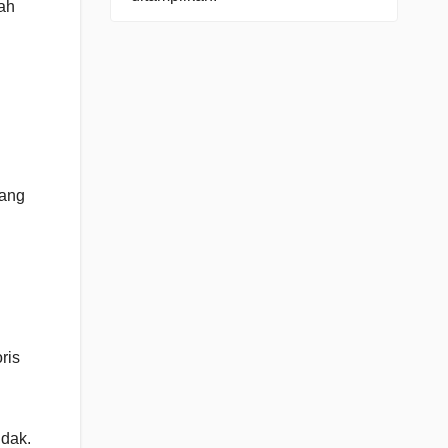
lah
yang
ris
ndak.