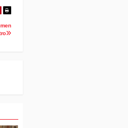
emen
tro