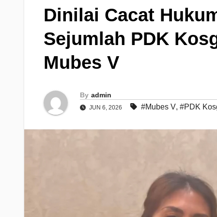
Dinilai Cacat Huku
Sejumlah PDK Kosg
Mubes V
By
admin
#Mubes V
,
#PDK Kos
JUN 6, 2026