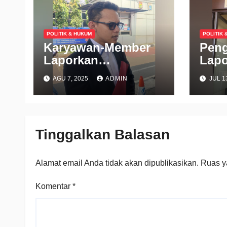
POLITIK & HUKUM
POLITIK 
Karyawan-Member
Peng
Laporkan
Lapo
Manajemen Gold’s
Jual
AGU 7, 2025
ADMIN
JUL 1
Gym ke Polda Metro
BKA 
Rp70
Tinggalkan Balasan
Alamat email Anda tidak akan dipublikasikan.
Ruas y
Komentar
*