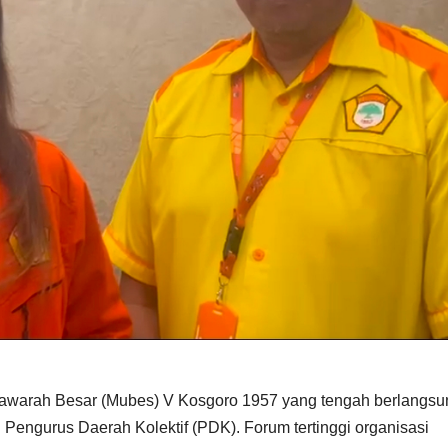
yawarah Besar (Mubes) V Kosgoro 1957 yang tengah berlangsu
Pengurus Daerah Kolektif (PDK). Forum tertinggi organisasi