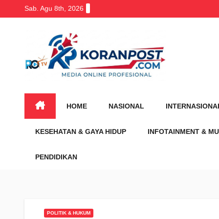
Skip
Sab. Agu 8th, 2026
to
content
HOME
NASIONAL
INTERNASIONA
KESEHATAN & GAYA HIDUP
INFOTAINMENT & MU
PENDIDIKAN
POLITIK & HUKUM