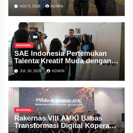
Semangat Berbagi
AGU 5, 2026
ADMIN
NASIONAL
SAE Indonesia Pertemukan
Talenta Kreatif Muda dengan
Industri Lewat Pameran THE
JUL 30, 2026
ADMIN
CONTINUUM 2026
NASIONAL
Rakernas VIII AMKI Bahas
Transformasi Digital Koperasi
dan Penguatan Ekonomi