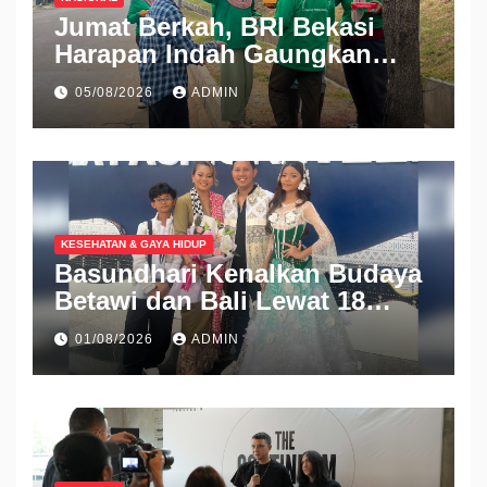
Jumat Berkah, BRI Bekasi
Harapan Indah Gaungkan
Semangat Berbagi
05/08/2026
ADMIN
KESEHATAN & GAYA HIDUP
Basundhari Kenalkan Budaya
Betawi dan Bali Lewat 18
Koleksi Ready to Wear di IFW
01/08/2026
ADMIN
2026