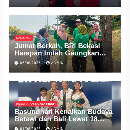
ke PN Cibinong
NASIONAL
Jumat Berkah, BRI Bekasi
Harapan Indah Gaungkan
Semangat Berbagi
05/08/2026
ADMIN
KESEHATAN & GAYA HIDUP
Basundhari Kenalkan Budaya
Betawi dan Bali Lewat 18
Koleksi Ready to Wear di IFW
01/08/2026
ADMIN