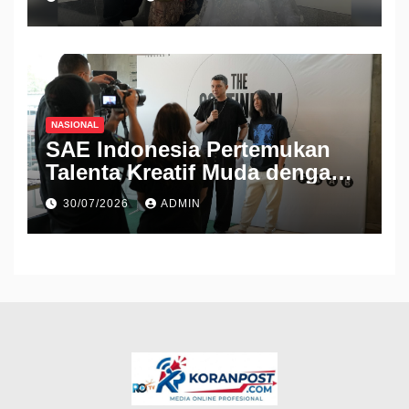
2026
NASIONAL
SAE Indonesia Pertemukan
Talenta Kreatif Muda dengan
Industri Lewat Pameran THE
30/07/2026
ADMIN
CONTINUUM 2026