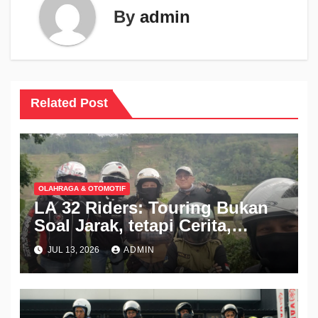
By
admin
Related Post
OLAHRAGA & OTOMOTIF
LA 32 Riders: Touring Bukan
Soal Jarak, tetapi Cerita,
Persaudaraan, dan
JUL 13, 2026
ADMIN
Kehangatan Kampung