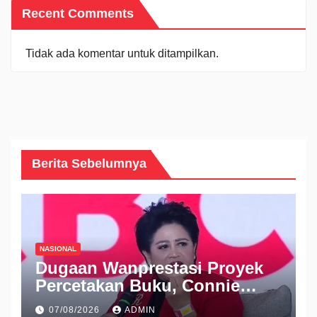
Recent Comments
Tidak ada komentar untuk ditampilkan.
Berita Sebelumnya
NASIONAL
Dugaan Wanprestasi Proyek
Percetakan Buku, Connie
Rahakundini Bakrie Digugat
07/08/2026
ADMIN