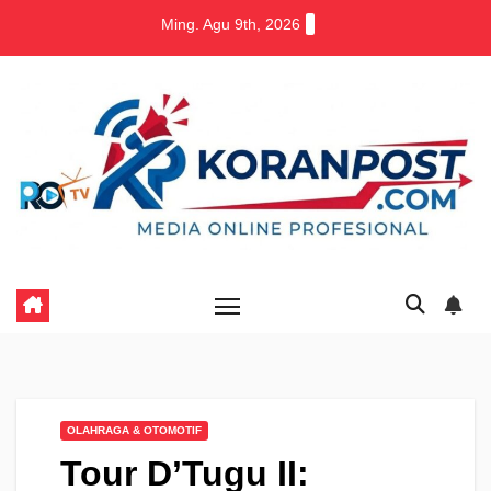
Skip
Ming. Agu 9th, 2026
to
content
OLAHRAGA & OTOMOTIF
Tour D’Tugu II: