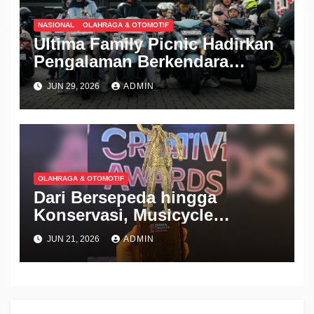
NASIONAL
OLAHRAGA & OTOMOTIF
Ultima Family Picnic Hadirkan
Pengalaman Berkendara
Aman, Gear Ultima Jadi
JUN 29, 2026
ADMIN
Andalan Mobilitas Keluarga
OLAHRAGA & OTOMOTIF
Dari Bersepeda hingga
Konservasi, Musicycle
Dinobatkan sebagai
JUN 21, 2026
ADMIN
Komunitas Berbasis Olahraga
Terbaik