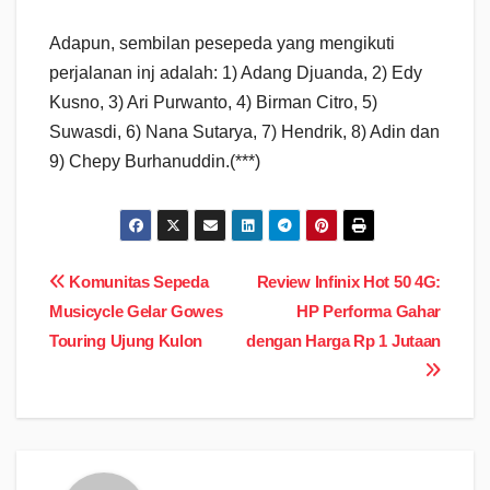
Adapun, sembilan pesepeda yang mengikuti
perjalanan inj adalah: 1) Adang Djuanda, 2) Edy
Kusno, 3) Ari Purwanto, 4) Birman Citro, 5)
Suwasdi, 6) Nana Sutarya, 7) Hendrik, 8) Adin dan
9) Chepy Burhanuddin.(***)
Navigasi
Komunitas Sepeda
Review Infinix Hot 50 4G:
Musicycle Gelar Gowes
HP Performa Gahar
pos
Touring Ujung Kulon
dengan Harga Rp 1 Jutaan