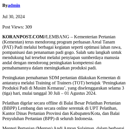
By
admin
Jul 30, 2024
Post Views:
309
KORANPOST.COM//
LEMBANG – Kementerian Pertanian
(Kementan) terus mendorong program perluasan Areal Tanam
(PAT) Padi melalui berbagai kegiatan seperti optimasi lahan rawa,
pompanisasi dan penanaman padi gogo. Salah satu langkah untuk
mendukung hal tersebut melalui penyiapan sumberdaya manusia
andal dengan mendorong peningkatan kompetensi dan
pemahamannya dalam meningkatkan produksi padi.
Peningkatan pemahaman SDM pertanian dilakukan Kementan di
antaranya melalui Training of Trainers (TOT) bertajuk ‘Peningkatan
Produksi Padi di Musim Kemarau’, yang diselenggarakan selama 3
(tiga) hari, mulai tanggal 30 Juli – 01 Agustus 2024.
Pelatihan digelar secara offline di Balai Besar Pelatihan Pertanian
(BBPP) Lembang dan secara online serentak di UPT Pelatihan,
Kantor Dinas Pertanian Provinsi dan Kabupaten/Kota, dan Balai
Penyuluhan Pertanian (BPP) di seluruh Indonesia.
Menteri Pertanian (Mentan) Andi Amran Sulaiman, dalam berbagai