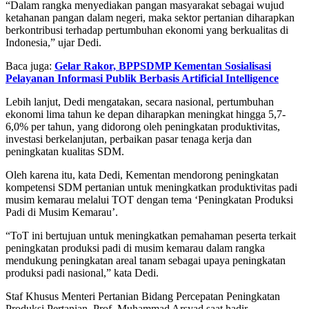
“Dalam rangka menyediakan pangan masyarakat sebagai wujud
ketahanan pangan dalam negeri, maka sektor pertanian diharapkan
berkontribusi terhadap pertumbuhan ekonomi yang berkualitas di
Indonesia,” ujar Dedi.
Baca juga:
Gelar Rakor, BPPSDMP Kementan Sosialisasi
Pelayanan Informasi Publik Berbasis Artificial Intelligence
Lebih lanjut, Dedi mengatakan, secara nasional, pertumbuhan
ekonomi lima tahun ke depan diharapkan meningkat hingga 5,7-
6,0% per tahun, yang didorong oleh peningkatan produktivitas,
investasi berkelanjutan, perbaikan pasar tenaga kerja dan
peningkatan kualitas SDM.
Oleh karena itu, kata Dedi, Kementan mendorong peningkatan
kompetensi SDM pertanian untuk meningkatkan produktivitas padi
musim kemarau melalui TOT dengan tema ‘Peningkatan Produksi
Padi di Musim Kemarau’.
“ToT ini bertujuan untuk meningkatkan pemahaman peserta terkait
peningkatan produksi padi di musim kemarau dalam rangka
mendukung peningkatan areal tanam sebagai upaya peningkatan
produksi padi nasional,” kata Dedi.
Staf Khusus Menteri Pertanian Bidang Percepatan Peningkatan
Produksi Pertanian, Prof. Muhammad Arsyad saat hadir