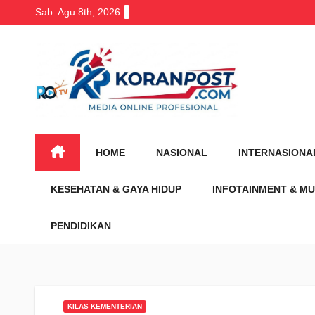
Skip
Sab. Agu 8th, 2026
to
content
HOME
NASIONAL
INTERNASIONA
KESEHATAN & GAYA HIDUP
INFOTAINMENT & MU
PENDIDIKAN
KILAS KEMENTERIAN