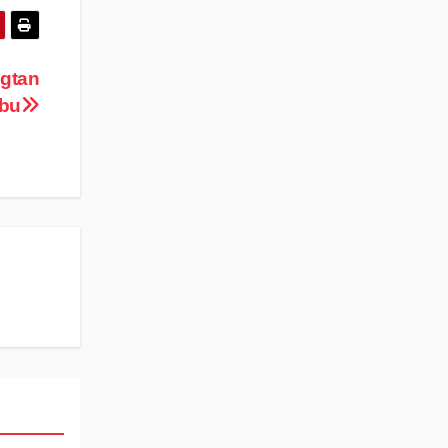
gtan
mbu