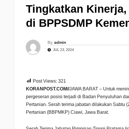
Tingkatkan Kinerja,
di BPPSDMP Kemen
By
admin
JUL 23, 2024
Post Views:
321
KORANPOST.COM//
JAWA BARAT – Untuk meningk
pergeseran posisi terjadi di Badan Penyuluha
Pertanian. Serah terima jabatan dilakukan Sabtu
Pertanian (BBPMKP) Ciawi, Jawa Barat.
Serah Terima Jabatan Pimpinan Tinggi Pratama l