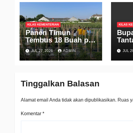
KILAS KEMENTERIAN
KILAS K
Panen Timun
Bupa
Tembus 18 Buah per
Tant
Batang, Rahasia
Polb
JUL 27, 2026
ADMIN
JUL 2
Kolaborasi
Gard
Polbangtan
Swa
Kementan dan
Pang
Industri Terungkap
Tinggalkan Balasan
Alamat email Anda tidak akan dipublikasikan.
Ruas y
Komentar
*