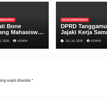
EMENTERIAN
KILAS KEMENTERIAN
ti Bone
DPRD Tanggamu
ang Mahasiswa
Jajaki Kerja Sam
angtan Jadi
Pendidikan den
0, 2026
ADMIN
JUL 16, 2026
ADMIN
a Terdepan
Polbangtan
sembada
Kementan
an Nasional
ang wajib ditandai
*