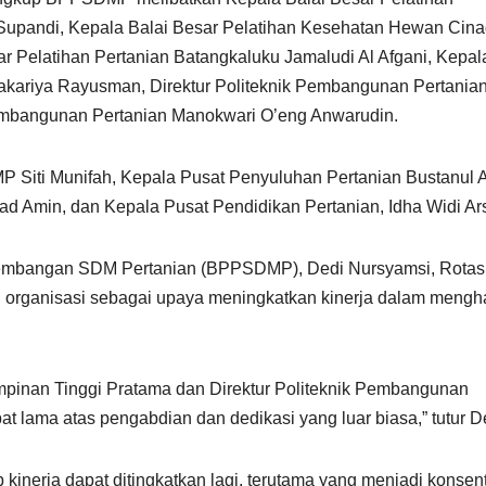
pandi, Kepala Balai Besar Pelatihan Kesehatan Hewan Cinag
 Pelatihan Pertanian Batangkaluku Jamaludi Al Afgani, Kepal
Zakariya Rayusman, Direktur Politeknik Pembangunan Pertania
Pembangunan Pertanian Manokwari O’eng Anwarudin.
 Siti Munifah, Kepala Pusat Penyuluhan Pertanian Bustanul Ar
 Amin, dan Kepala Pusat Pendidikan Pertanian, Idha Widi Ars
embangan SDM Pertanian (BPPSDMP), Dedi Nursyamsi, Rotasi
 organisasi sebagai upaya meningkatkan kinerja dalam mengh
 Pimpinan Tinggi Pratama dan Direktur Politeknik Pembangunan
at lama atas pengabdian dan dedikasi yang luar biasa,” tutur D
kinerja dapat ditingkatkan lagi, terutama yang menjadi konsent