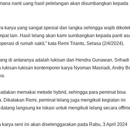
di mana nanti uang hasil pelelangan akan disumbangkan kepada
a-karya yang sangat spesial dan langka sehingga wajib dikoleks
tempat lain. Hasil lelang akan kami sumbangkan kepada panti a
rasi di rumah sakit,” kata Remi Trianto, Selasa (2/4/2024).
lang di antaranya adalah lukisan dari Hendra Gunawan, Srihadi
lukisan-lukisan kontemporer karya Nyoman Masriadi, Andry B
ya.
diadakan memakai metode hybrid, sehingga para peminat bisa
a. Dikatakan Remi, peminat lelang juga mengikuti kegiatan ini
datang langsung ke lokasi untuk mengikuti lelang secara offline
 karya seni ini akan diselenggarakan pada Rabu, 3 April 2024