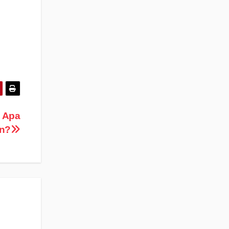
n Apa
an?