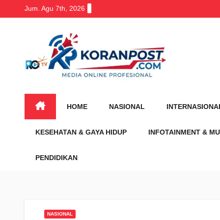
Skip
Jum. Agu 7th, 2026
to
content
HOME
NASIONAL
INTERNASIONA
KESEHATAN & GAYA HIDUP
INFOTAINMENT & MU
PENDIDIKAN
NASIONAL