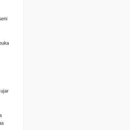
seni
rbuka
 ujar
a
as