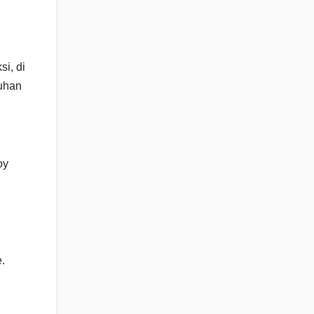
i, di
suhan
oy
.