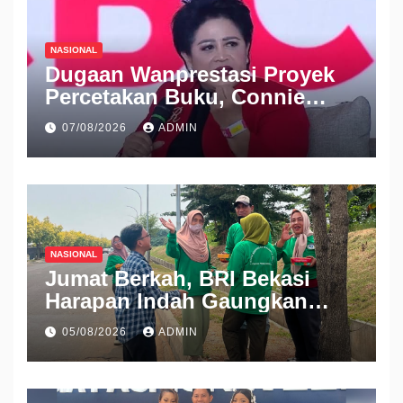
NASIONAL
Dugaan Wanprestasi Proyek
Percetakan Buku, Connie
Rahakundini Bakrie Digugat
07/08/2026
ADMIN
ke PN Cibinong
NASIONAL
Jumat Berkah, BRI Bekasi
Harapan Indah Gaungkan
Semangat Berbagi
05/08/2026
ADMIN