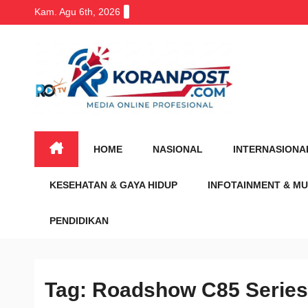
Skip
Kam. Agu 6th, 2026
to
content
HOME
NASIONAL
INTERNASIONA
KESEHATAN & GAYA HIDUP
INFOTAINMENT & MU
PENDIDIKAN
Tag:
Roadshow C85 Series