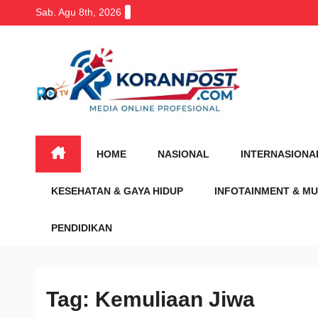
Skip
Sab. Agu 8th, 2026
to
content
HOME
NASIONAL
INTERNASIONA
KESEHATAN & GAYA HIDUP
INFOTAINMENT & MU
PENDIDIKAN
Tag:
Kemuliaan Jiwa