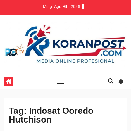
Skip
Ming. Agu 9th, 2026
to
content
Tag:
Indosat Ooredo
Hutchison