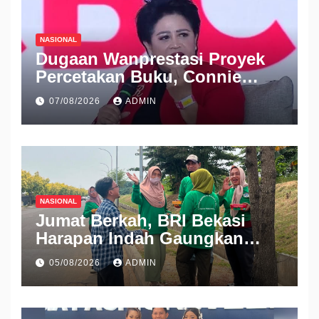
NASIONAL
Dugaan Wanprestasi Proyek
Percetakan Buku, Connie
Rahakundini Bakrie Digugat
07/08/2026
ADMIN
ke PN Cibinong
NASIONAL
Jumat Berkah, BRI Bekasi
Harapan Indah Gaungkan
Semangat Berbagi
05/08/2026
ADMIN