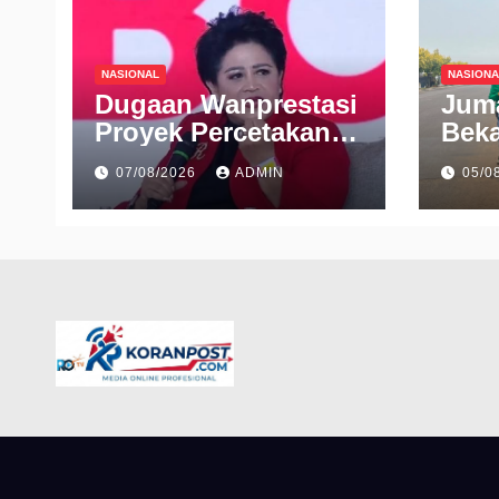
NASIONAL
NASIONA
Dugaan Wanprestasi
Juma
Proyek Percetakan
Beka
Buku, Connie
Ind
07/08/2026
ADMIN
05/0
Rahakundini Bakrie
Sem
Digugat ke PN
Cibinong