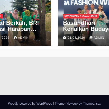
L
KESEHATAN & GAYA HIDUP
t Berkah, BRI
Basundhari
si Harapan
Kenalkan Buday
ah Gaungkan
Betawi dan Bali
8/2026
ADMIN
01/08/2026
ADMIN
angat Berbagi
Lewat 18 Koleks
Ready to Wear d
IFW 2026
Proudly powered by WordPress
|
Theme: Newsup by
Themeansar
.