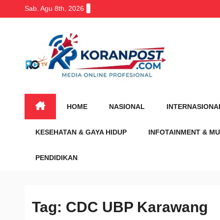
Skip
Sab. Agu 8th, 2026
to
content
HOME
NASIONAL
INTERNASIONA
KESEHATAN & GAYA HIDUP
INFOTAINMENT & MU
PENDIDIKAN
Tag:
CDC UBP Karawang